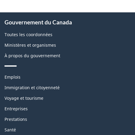
À
Gouvernement du Canada
propos
de
Toutes les coordonnées
ce
Ministères et organismes
site
À propos du gouvernement
Thèmes
Emplois
et
sujets
Immigration et citoyenneté
Voyage et tourisme
Entreprises
Prestations
Santé