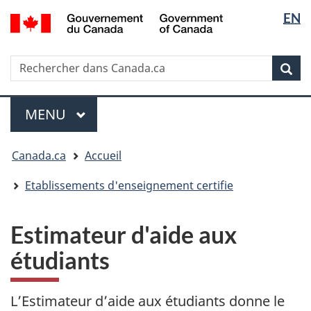
Sélectio
/
EN
Passer
Passer
Passer
Government
de
au
à
à
of
contenu
« Au
la
la
Canada
Rechercher
Rechercher
principal
sujet
version
Rec
langue
dans
du
HTML
Canada.ca
gouvernement »
simplifiée
Menu
MENU
PRINCIPAL
Vous
Canada.ca
Accueil
êtes
ici
Etablissements d'enseignement certifie
:
Estimateur d'aide aux
étudiants
L’Estimateur d’aide aux étudiants donne le